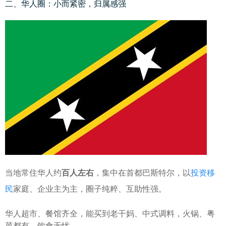
二、华人圈：小而紧密，归属感强
当地常住华人约
百人左右
，集中在首都巴斯特尔，以
投资移
民
家庭、企业主为主，圈子纯粹、互助性强。
华人超市、餐馆齐全，能买到老干妈、中式调料，火锅、粤
菜都有，饮食无忧。