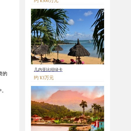
约 ¥300万元
几内亚比绍绿卡
资的
约 ¥3万元
中。