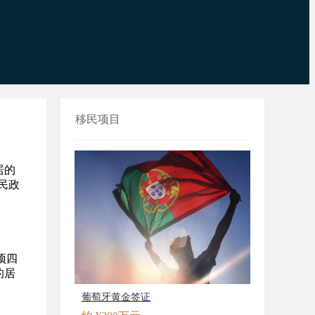
移民项目
居的
民政
项四
的居
葡萄牙黄金签证