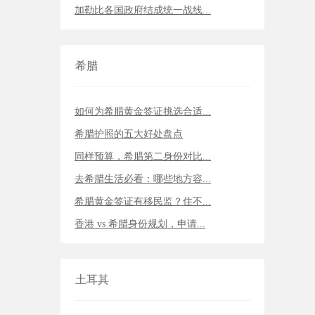
加勒比各国政府结成统一战线...
希腊
如何为希腊黄金签证挑选合适...
希腊护照的五大好处盘点
同样预算，希腊第二身份对比...
去希腊生活必看：哪些地方容...
希腊黄金签证有移民监？住不...
香港 vs 希腊身份规划，申请...
土耳其