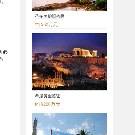
向。
圣多美护照移民
约 ¥60万元
务必
路。
希腊黄金签证
约 ¥200万元