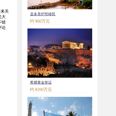
传来关
圣多美护照移民
民大
约 ¥60万元
不错
评论
希腊黄金签证
约 ¥200万元