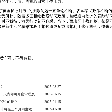
量的生活，而无需担心日常工作压力。
或“黄金护照计划”的废除问题一直争论不断。各国移民政策不断
大势所趋。随着多国相继收紧移民政策，曾经通向欧洲的宽敞移
，时不我待，移民行动刻不容缓。当下，西班牙非盈利签证都是
移民新生活的精彩旅程！想知道更多或者想利用这个机会，快来
ncy声明：未经许可，不得转载。
择？
2025-08-27
西班牙“反占房”修正案即将最终通过！擅闯住宅在15天内即可开庭审理及驱逐
2025-01-15
0% 的税？
2025-01-15
预计将在三个月内生效
2024-12-20