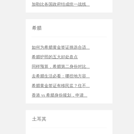
加勒比各国政府结成统一战线...
希腊
如何为希腊黄金签证挑选合适...
希腊护照的五大好处盘点
同样预算，希腊第二身份对比...
去希腊生活必看：哪些地方容...
希腊黄金签证有移民监？住不...
香港 vs 希腊身份规划，申请...
土耳其