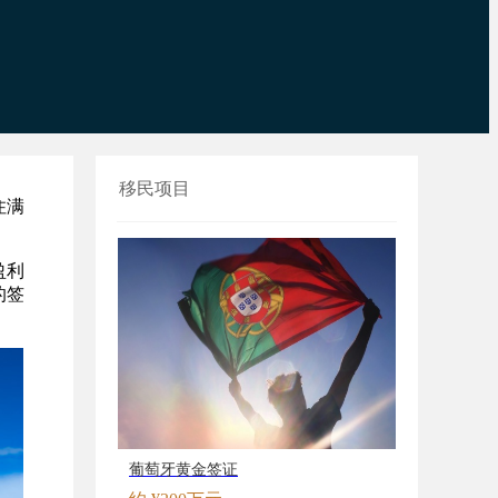
移民项目
住满
盈利
的签
葡萄牙黄金签证