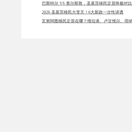
巴斯特尔 VS 查尔斯敦，圣基茨移民定居终极对比
2026 圣基茨移民大变天！6大新政一次性讲透
瓦努阿图移民定居在哪？维拉港、卢甘维尔、塔