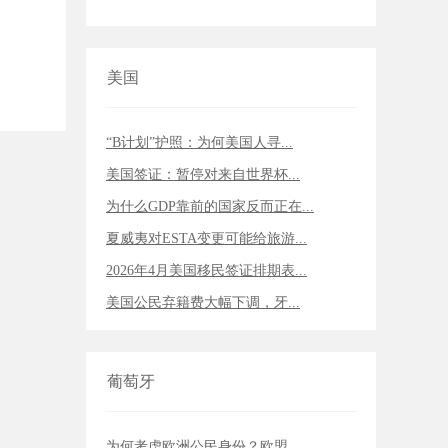
美国
“B计划”护照：为何美国人寻...
美国签证：暂停对来自世界杯...
为什么GDP靠前的国家反而正在...
夏威夷对ESTA变更可能给旅游...
2026年4月美国移民签证排期表...
美国公民弃籍费大幅下调，牙...
葡萄牙
为何考虑欧洲公民身份？欧盟...