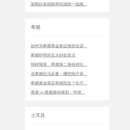
加勒比各国政府结成统一战线...
希腊
如何为希腊黄金签证挑选合适...
希腊护照的五大好处盘点
同样预算，希腊第二身份对比...
去希腊生活必看：哪些地方容...
希腊黄金签证有移民监？住不...
香港 vs 希腊身份规划，申请...
土耳其