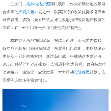
朋友们，
格林纳达护照
移民项目，作为加勒比地区最具
含金量的
投资入籍
计划之一，以其独特的政策优势吸引着全
球投资者。该项目允许申请人通过政府捐赠或房地产投资的
方式，在4~6个月内一步到位获得英联邦护照。
格林纳达西濒加勒比海，东临大西洋，南和委内瑞拉、
特立尼达和多巴哥隔海相望，东北是巴巴多斯，由格林纳达
本岛及一部分的格林纳丁斯群岛组成，格林纳达本岛约占
90%。经济运行态势良好，宏观调控能力较强。政府持续推
动建筑业、旅游业、农业发展，大力推动
投资移民
计划，实
现经济连续多年稳健增长。