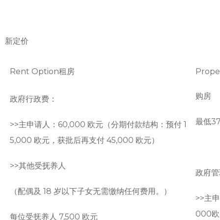
新定价
Rent Option租房
Prop
购房
政府行政费：
最低3
>>主申请人：60,000 欧元（分期付款结构：预付 1
5,000 欧元，获批后再支付 45,000 欧元）
>>
其他受抚养人
政府管
（配偶及 18 岁以下子女无需缴纳任何费用。）
>>
主申
000
每位受抚养人 7,500 欧元