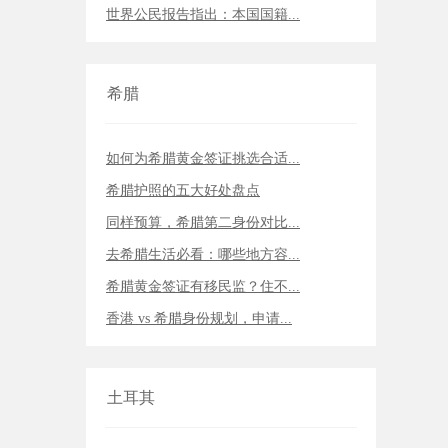
世界公民报告指出：本国国籍...
希腊
如何为希腊黄金签证挑选合适...
希腊护照的五大好处盘点
同样预算，希腊第二身份对比...
去希腊生活必看：哪些地方容...
希腊黄金签证有移民监？住不...
香港 vs 希腊身份规划，申请...
土耳其