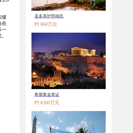
圣多美护照移民
加坡
迫在
约 ¥60万元
多一
民。
希腊黄金签证
约 ¥200万元