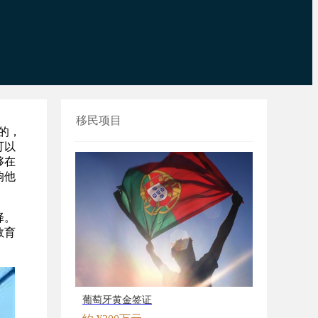
移民项目
的，
可以
够在
响他
择。
教育
葡萄牙黄金签证