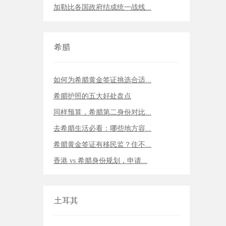
加勒比各国政府结成统一战线...
希腊
如何为希腊黄金签证挑选合适...
希腊护照的五大好处盘点
同样预算，希腊第二身份对比...
去希腊生活必看：哪些地方容...
希腊黄金签证有移民监？住不...
香港 vs 希腊身份规划，申请...
土耳其