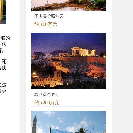
圣多美护照移民
约 ¥60万元
希腊的
的认
育。
，还
也使
在这
解更
希腊黄金签证
约 ¥200万元