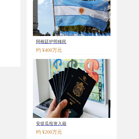
阿根廷护照移民
约 ¥400万元
安提瓜投资入籍
约 ¥200万元