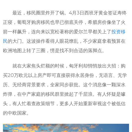
最近，移民圈里炸开了锅。4月3日西班牙黄金签证寿终
正寝，葡萄牙购房移民也早已彻底关停，希腊房价像坐了火
箭一样飙升，连向来以宽松著称的爱尔兰早都关上了
投资移
民
的大门。这波操作看得人眼花缭乱，不少家庭拿着预算在
欧洲地图上转了三圈，愣是找不到合适的落脚点。
就在大家焦头烂额的时候，匈牙利却悄悄放出大招：购
买20万欧元以上房产即可直接获得永居身份，无语言、无学
历、无经商背景要求，全家同步获批。这个消息像一颗深水
炸弹，在中产家庭的移民群里掀起了千层浪。有人怀疑是噱
头，有人忙着查政策细节，更多人开始重新审视这个被低估
的中欧国家。