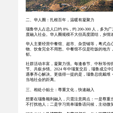
二、华人圈：扎根百年，温暖有凝聚力
瑙鲁华人占总人口约 8%，约 200-300 人
度融入社会。华人圈规模不大但高度团结，乡情浓
华人主要经营中餐馆、超市、杂货铺等，粤式点
物、饮食完全不用愁。中餐馆不仅是吃饭的地方
郁。
社群活动丰富，凝聚力强。每逢春节、中秋等传
节、共叙乡情。2024 年中瑙复交后，瑙鲁成
遇事齐心解决。更值得一提的是，瑙鲁总统戴维
当地社会的距离。
三、相处小贴士：尊重文化，快速融入
想要在瑙鲁顺利融入，只需注意两点：一是尊重
不打扰他人；二是学习简单瑙鲁语问候，主动微