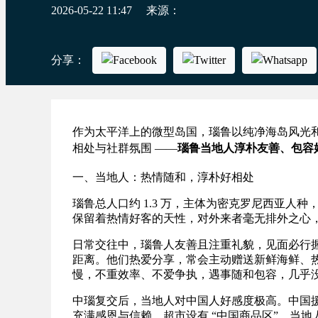
2026-05-22 11:47
来源：
分享：
作为太平洋上的微型岛国，瑙鲁以纯净海岛风光
相处与社群氛围 ——
瑙鲁当地人淳朴友善、包容
一、当地人：热情随和，淳朴好相处
瑙鲁总人口约 1.3 万，主体为密克罗尼西亚
保留着热情好客的天性，对外来者毫无排外之心
日常交往中，瑙鲁人友善且注重礼貌，见面必行握手
距离。他们热爱分享，常会主动赠送新鲜海鲜、热
慢，不重效率、不爱争执，遇事随和包容，几乎
中瑙复交后，当地人对中国人好感度极高。中国
充满感恩与信赖。超市设有 “中国商品区”，当