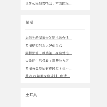
世界公民报告指出：本国国籍...
希腊
如何为希腊黄金签证挑选合适...
希腊护照的五大好处盘点
同样预算，希腊第二身份对比...
去希腊生活必看：哪些地方容...
希腊黄金签证有移民监？住不...
香港 vs 希腊身份规划，申请...
土耳其