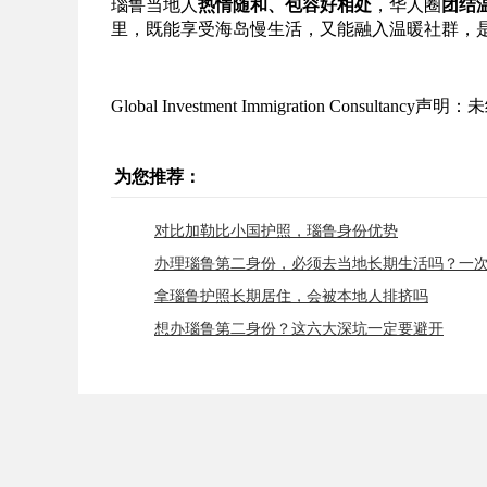
瑙鲁当地人
热情随和、包容好相处
，华人圈
团结
里，既能享受海岛慢生活，又能融入温暖社群，
Global Investment Immigration Consulta
为您推荐：
对比加勒比小国护照，瑙鲁身份优势
办理瑙鲁第二身份，必须去当地长期生活吗？一
拿瑙鲁护照长期居住，会被本地人排挤吗
想办瑙鲁第二身份？这六大深坑一定要避开