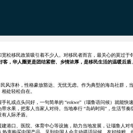
和宽松移民政策吸引着不少人。对移民者而言，最关心的莫过于
好客，华人圈更是团结紧密、乡情浓厚，是移民生活的温暖后盾
人种，民风淳朴，性格豪放豁达、无忧无虑。作为典型的海岛社群，
，相处轻松自在。
礼或点头问好，一句简单的 “eokwe”（瑙鲁语问候）就能快
带水果，把客人当家人对待。当地奉行 “岛屿时间”，生活节奏
没有人际矛盾。
援建港口、医院、体育中心等设施，助力当地发展，让瑙鲁人对
地人热衷购买中国产品，见到中国人会主动搭话问候，友好纯粹。