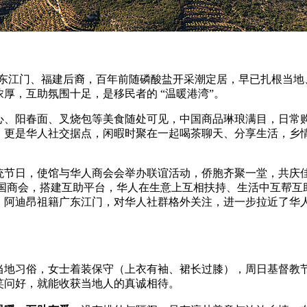
，多为广东江门、福建后裔，百年前随磷酸盐开采潮定居，早已扎根当地
厚，互助氛围十足，是移民者的 “温暖港湾”。
心、阳春面、叉烧包等美食随处可见，中国商品琳琅满目，日常
，更是华人社交据点，闲暇时聚在一起喝茶聊天、分享生活，乡
统节日，使馆与华人商会会举办联谊活动，侨胞齐聚一堂，共庆
立中国商会，搭建互助平台，华人在生意上互相扶持、生活中互帮互
・阿迪昂祖籍广东江门，对华人社群格外关注，进一步拉近了华
当地习俗，女士着装保守（上衣有袖、裙长过膝），周日基督教
笑问好，就能收获当地人的真诚相待。