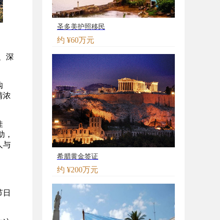
圣多美护照移民
约 ¥60万元
、深
购
情浓
佳
助，
人与
希腊黄金签证
约 ¥200万元
节日