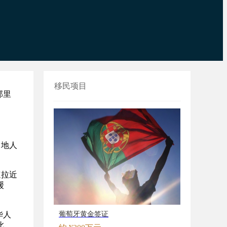
移民项目
邻里
。
当地人
速拉近
缓
华人
葡萄牙黄金签证
此