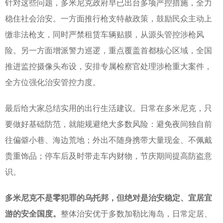
针对这些问题，多米尼克政府早已出台多项严控措施，全力
稳住社会治安。一方面推行枪支特赦政策，鼓励民众主动上
缴非法枪支，同时严禁租赁车辆贴膜，从源头管控涉枪风
险。另一方面增派警力巡逻，重点覆盖首都核心区域，全国
推进监控摄像头布设，安排专属检察官处理涉枪重大案件，
全方位强化治安管控力度。
最后给大家总结实用的出行生活建议。日常在多米尼克，只
要做好基础防范，就能规避绝大多数风险：避免夜间独自前
往偏僻小巷、海边荒地；外出不随身携带大量现金、不佩戴
贵重饰品；停车后及时带走车内财物，节庆期间提高防盗意
识。
多米尼克不是零犯罪的乌托邦，但绝对是治安稳定、宜居宜
游的安全国度。
整体治安优于多数加勒比海岛，日常定居、