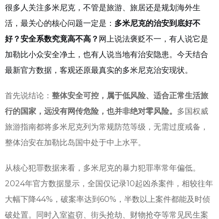
很多人关注多米尼克，不管是旅游、旅居还是规划海外生
活，最关心的核心问题一定是：
多米尼克的治安到底好不
好？安全系数究竟高不高？
网上说法褒贬不一，有人说它是
加勒比小众安全净土，也有人说当地有治安隐患。今天结合
最新官方数据，客观还原最真实的多米尼克治安现状。
首先说结论：
整体安全可控，属于低风险、适合正常生活旅
行的国家，远没有网传危险，也并非绝对零风险。
多国权威
旅游指南都将多米尼克列为常规防范等级，无需过度戒备，
整体治安在加勒比岛国中处于中上水平。
从核心犯罪数据来看，多米尼克的暴力犯罪率常年偏低。
2024年官方数据显示，全国仅记录10起凶杀案件，相较往年
大幅下降44%，破案率达到60%，半数以上案件都能及时侦
破处置。同时入室盗窃、街头抢劫、财物抢夺等常见民生案