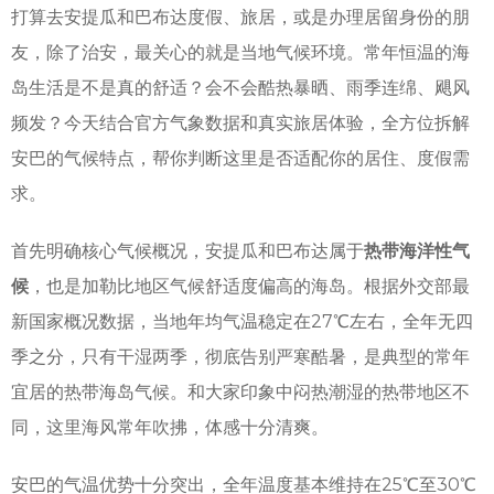
打算去安提瓜和巴布达度假、旅居，或是办理居留身份的朋
友，除了治安，最关心的就是当地气候环境。常年恒温的海
岛生活是不是真的舒适？会不会酷热暴晒、雨季连绵、飓风
频发？今天结合官方气象数据和真实旅居体验，全方位拆解
安巴的气候特点，帮你判断这里是否适配你的居住、度假需
求。
首先明确核心气候概况，安提瓜和巴布达属于
热带海洋性气
候
，也是加勒比地区气候舒适度偏高的海岛。根据外交部最
新国家概况数据，当地年均气温稳定在27℃左右，全年无四
季之分，只有干湿两季，彻底告别严寒酷暑，是典型的常年
宜居的热带海岛气候。和大家印象中闷热潮湿的热带地区不
同，这里海风常年吹拂，体感十分清爽。
安巴的气温优势十分突出，全年温度基本维持在25℃至30℃