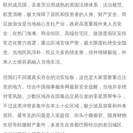
联邦成员国，圣基茨沿用成熟的英国法律体系，法治规范、
权责清晰，极大保障了居民和投资者的人身、财产安全。而
且旅游业是当地核心支柱产业，政府高度重视外来人员安
全，在热门海滩、商业街区、高端住宅区、旅游度假区安排
常态化警力巡逻，重点区域安保严密，最大限度杜绝安全隐
患。当地民风淳朴，民众大多热情友善，排外情绪极低，外
来人士很容易融入当地生活。
但我们不回避真实存在的治安短板，这也是大家需要重点注
意的地方。结合中国领事服务网最新安全提醒，当地并非绝
对零风险。少数区域存在因毒品交易引发的零星黑帮争斗，
不过这类冲突多集中在本土小众区域，极少波及游客和外来
居民。最常见的问题是入室盗窃、街头小额偷窃、随身财物
失窃等轻微财产案件，多发生在首都巴斯特尔的老旧城区、