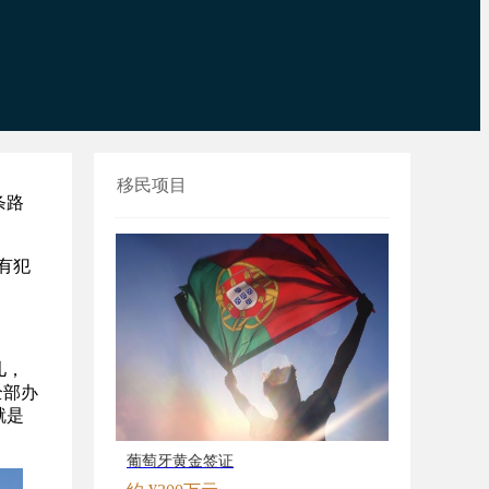
移民项目
条路
有犯
儿，
全部办
就是
葡萄牙黄金签证