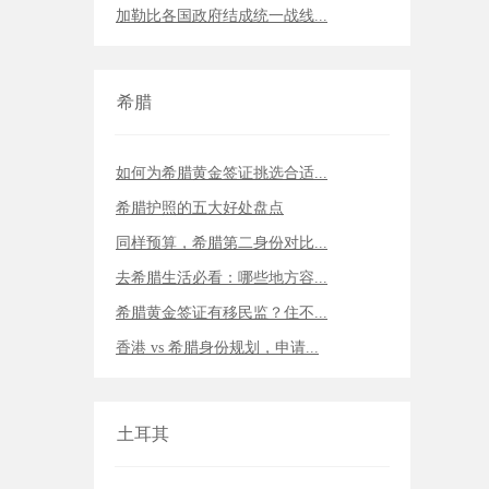
加勒比各国政府结成统一战线...
希腊
如何为希腊黄金签证挑选合适...
希腊护照的五大好处盘点
同样预算，希腊第二身份对比...
去希腊生活必看：哪些地方容...
希腊黄金签证有移民监？住不...
香港 vs 希腊身份规划，申请...
土耳其