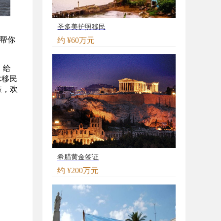
圣多美护照移民
帮你
约 ¥60万元
，给
术移民
策，欢
希腊黄金签证
约 ¥200万元