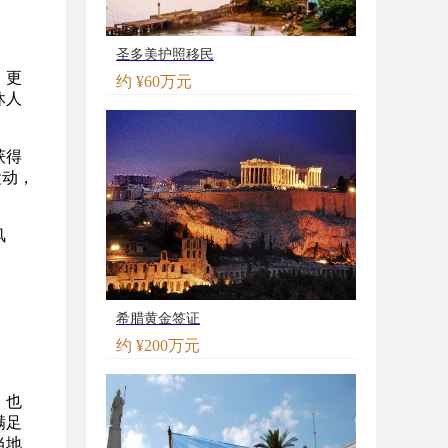
圣多美护照移民
、更
约 ¥60万元
休人
获得
运动，
。
风
希腊黄金签证
约 ¥200万元
，也
满足
当地