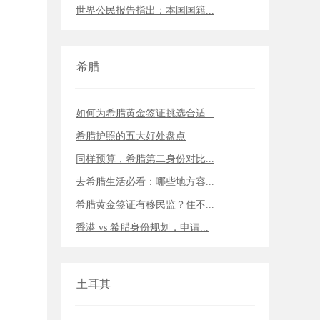
世界公民报告指出：本国国籍...
希腊
如何为希腊黄金签证挑选合适...
希腊护照的五大好处盘点
同样预算，希腊第二身份对比...
去希腊生活必看：哪些地方容...
希腊黄金签证有移民监？住不...
香港 vs 希腊身份规划，申请...
土耳其