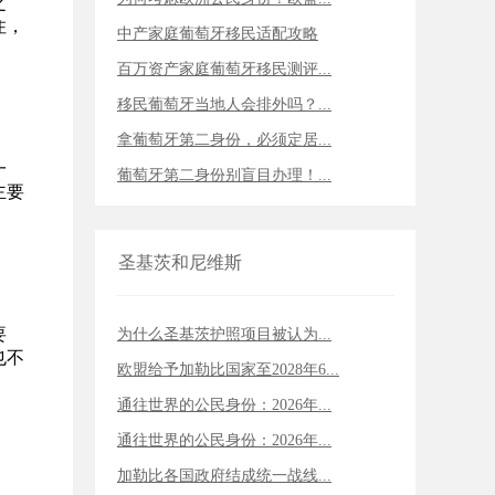
之
住，
中产家庭葡萄牙移民适配攻略
百万资产家庭葡萄牙移民测评...
移民葡萄牙当地人会排外吗？...
拿葡萄牙第二身份，必须定居...
一
葡萄牙第二身份别盲目办理！...
主要
圣基茨和尼维斯
要
为什么圣基茨护照项目被认为...
也不
欧盟给予加勒比国家至2028年6...
通往世界的公民身份：2026年...
通往世界的公民身份：2026年...
加勒比各国政府结成统一战线...