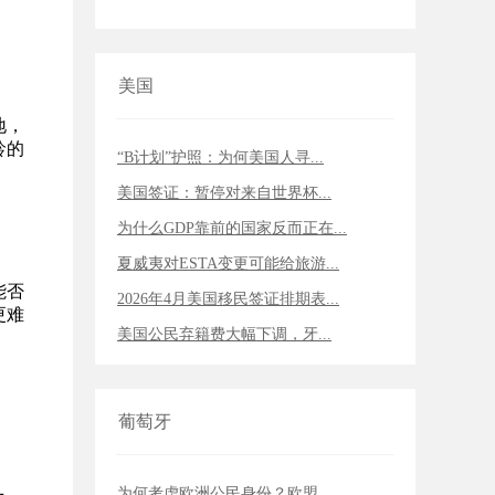
美国
地，
龄的
“B计划”护照：为何美国人寻...
美国签证：暂停对来自世界杯...
为什么GDP靠前的国家反而正在...
夏威夷对ESTA变更可能给旅游...
能否
2026年4月美国移民签证排期表...
更难
美国公民弃籍费大幅下调，牙...
葡萄牙
为何考虑欧洲公民身份？欧盟...