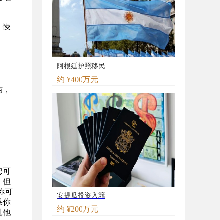
。慢
阿根廷护照移民
约 ¥400万元
屿，
您可
，但
你可
安提瓜投资入籍
果你
约 ¥200万元
其他